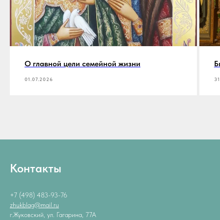
О главной цели семейной жизни
Б
01.07.2026
31
Контакты
+7 (498) 483-93-76
zhukblag@mail.ru
г.Жуковский, ул. Гагарина, 77А