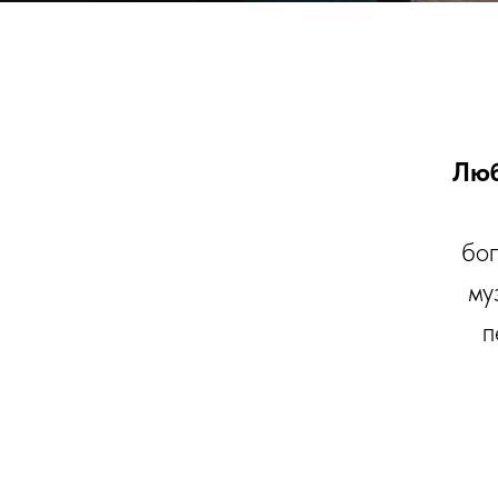
Люб
бог
му
п