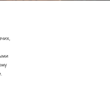
вчих,
ными
ому
е.