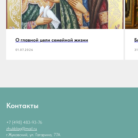
О главной цели семейной жизни
Б
01.07.2026
31
Контакты
+7 (498) 483-93-76
zhukblag@mail.ru
г.Жуковский, ул. Гагарина, 77А